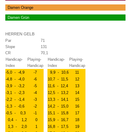
Damen Orange
Damen Grün
HERREN GELB
Par
71
Slope
131
CR
70,1
Handicap-
Playing-
Handicap-
Playing-
Index
Handicap
Index
Handicap
-5,0 - -4,9
-7
9,9 - 10,6
11
-4,8 - -4,0
-6
10,7 - 11,5
12
-3,9 - -3,2
-5
11,6 - 12,4
13
-3,1 - -2,3
-4
12,5 - 13,2
14
-2,2 - -1,4
-3
13,3 - 14,1
15
-1,3 - -0,6
-2
14,2 - 15,0
16
-0,5 - 0,3
-1
15,1 - 15,8
17
0,4 - 1,2
0
15,9 - 16,7
18
1,3 - 2,0
1
16,8 - 17,5
19