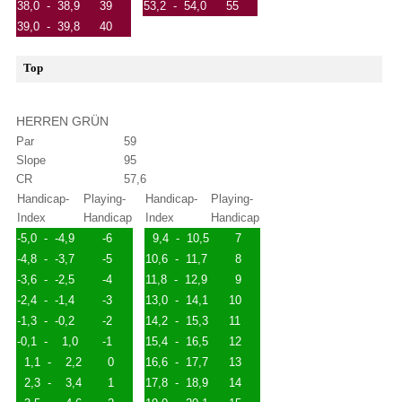
38,0 - 38,9
39
53,2 - 54,0
55
39,0 - 39,8
40
Top
HERREN GRÜN
Par
59
Slope
95
CR
57,6
Handicap-
Playing-
Handicap-
Playing-
Index
Handicap
Index
Handicap
-5,0 - -4,9
-6
9,4 - 10,5
7
-4,8 - -3,7
-5
10,6 - 11,7
8
-3,6 - -2,5
-4
11,8 - 12,9
9
-2,4 - -1,4
-3
13,0 - 14,1
10
-1,3 - -0,2
-2
14,2 - 15,3
11
-0,1 - 1,0
-1
15,4 - 16,5
12
1,1 - 2,2
0
16,6 - 17,7
13
2,3 - 3,4
1
17,8 - 18,9
14