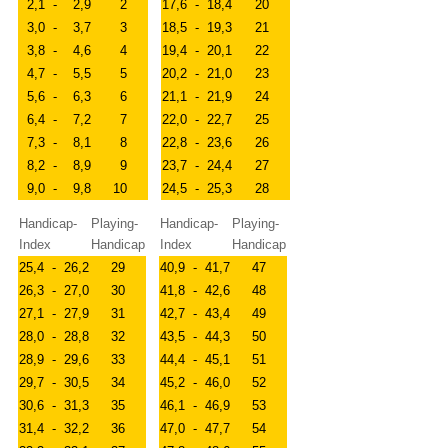
2,1 - 2,9
2
17,6 - 18,4
20
3,0 - 3,7
3
18,5 - 19,3
21
3,8 - 4,6
4
19,4 - 20,1
22
4,7 - 5,5
5
20,2 - 21,0
23
5,6 - 6,3
6
21,1 - 21,9
24
6,4 - 7,2
7
22,0 - 22,7
25
7,3 - 8,1
8
22,8 - 23,6
26
8,2 - 8,9
9
23,7 - 24,4
27
9,0 - 9,8
10
24,5 - 25,3
28
Handicap-
Playing-
Handicap-
Playing-
Index
Handicap
Index
Handicap
25,4 - 26,2
29
40,9 - 41,7
47
26,3 - 27,0
30
41,8 - 42,6
48
27,1 - 27,9
31
42,7 - 43,4
49
28,0 - 28,8
32
43,5 - 44,3
50
28,9 - 29,6
33
44,4 - 45,1
51
29,7 - 30,5
34
45,2 - 46,0
52
30,6 - 31,3
35
46,1 - 46,9
53
31,4 - 32,2
36
47,0 - 47,7
54