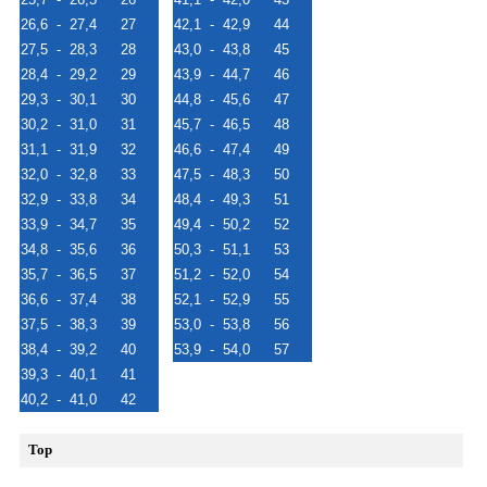
26,6 - 27,4
27
42,1 - 42,9
44
27,5 - 28,3
28
43,0 - 43,8
45
28,4 - 29,2
29
43,9 - 44,7
46
29,3 - 30,1
30
44,8 - 45,6
47
30,2 - 31,0
31
45,7 - 46,5
48
31,1 - 31,9
32
46,6 - 47,4
49
32,0 - 32,8
33
47,5 - 48,3
50
32,9 - 33,8
34
48,4 - 49,3
51
33,9 - 34,7
35
49,4 - 50,2
52
34,8 - 35,6
36
50,3 - 51,1
53
35,7 - 36,5
37
51,2 - 52,0
54
36,6 - 37,4
38
52,1 - 52,9
55
37,5 - 38,3
39
53,0 - 53,8
56
38,4 - 39,2
40
53,9 - 54,0
57
39,3 - 40,1
41
40,2 - 41,0
42
Top