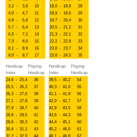
3,2 - 3,9
10
18,0 - 18,8
28
4,0 - 4,7
11
18,9 - 19,6
29
4,8 - 5,6
12
19,7 - 20,4
30
5,7 - 6,4
13
20,5 - 21,2
31
6,5 - 7,2
14
21,3 - 22,1
32
7,3 - 8,0
15
22,2 - 22,9
33
8,1 - 8,9
16
23,0 - 23,7
34
9,0 - 9,7
17
23,8 - 24,5
35
Handicap-
Playing-
Handicap-
Playing-
Index
Handicap
Index
Handicap
24,6 - 25,4
36
39,5 - 40,2
54
25,5 - 26,2
37
40,3 - 41,0
55
26,3 - 27,0
38
41,1 - 41,9
56
27,1 - 27,8
39
42,0 - 42,7
57
27,9 - 28,7
40
42,8 - 43,5
58
28,8 - 29,5
41
43,6 - 44,3
59
29,6 - 30,3
42
44,4 - 45,1
60
30,4 - 31,1
43
45,2 - 46,0
61
31,2 - 32,0
44
46,1 - 46,8
62