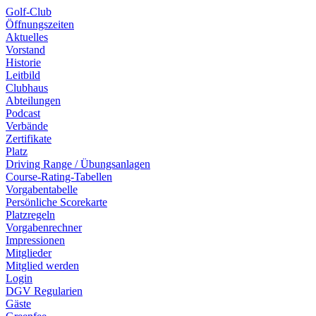
Golf-Club
Öffnungszeiten
Aktuelles
Vorstand
Historie
Leitbild
Clubhaus
Abteilungen
Podcast
Verbände
Zertifikate
Platz
Driving Range / Übungsanlagen
Course-Rating-Tabellen
Vorgabentabelle
Persönliche Scorekarte
Platzregeln
Vorgabenrechner
Impressionen
Mitglieder
Mitglied werden
Login
DGV Regularien
Gäste