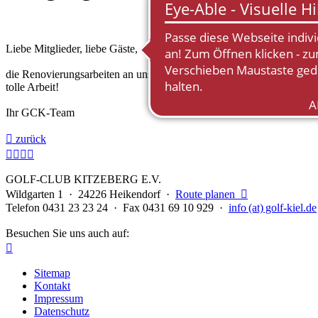
Liebe Mitglieder, liebe Gäste,
die Renovierungsarbeiten an unserer Fußgängerbrücke zu TEE 10/vo
tolle Arbeit!
Ihr GCK-Team

zurück




GOLF-CLUB KITZEBERG E.V.
Wildgarten 1 · 24226 Heikendorf ·
Route planen

Telefon 0431 23 23 24 · Fax 0431 69 10 929 ·
info (at) golf-kiel.de
Besuchen Sie uns auch auf:

Sitemap
Kontakt
Impressum
Datenschutz