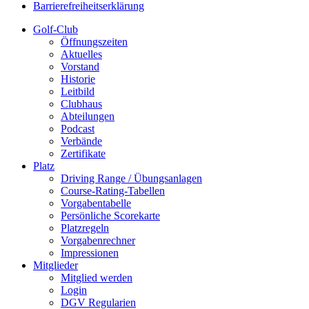
Barrierefreiheitserklärung
Golf-Club
Öffnungszeiten
Aktuelles
Vorstand
Historie
Leitbild
Clubhaus
Abteilungen
Podcast
Verbände
Zertifikate
Platz
Driving Range / Übungsanlagen
Course-Rating-Tabellen
Vorgabentabelle
Persönliche Scorekarte
Platzregeln
Vorgabenrechner
Impressionen
Mitglieder
Mitglied werden
Login
DGV Regularien