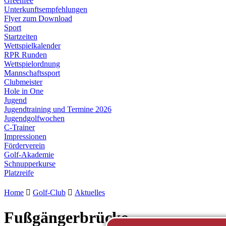
Greenfee
Unterkunftsempfehlungen
Flyer zum Download
Sport
Startzeiten
Wettspielkalender
RPR Runden
Wettspielordnung
Mannschaftssport
Clubmeister
Hole in One
Jugend
Jugendtraining und Termine 2026
Jugendgolfwochen
C-Trainer
Impressionen
Förderverein
Golf-Akademie
Schnupperkurse
Platzreife
Home

Golf-Club

Aktuelles
Fußgängerbrücke