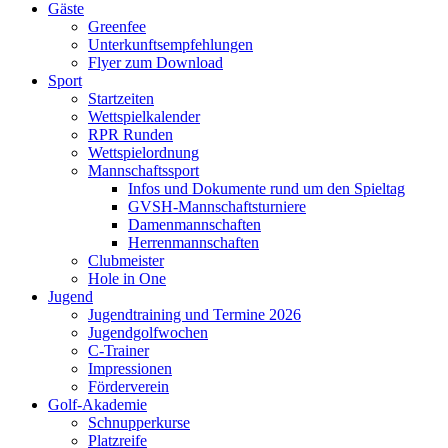
Gäste
Greenfee
Unterkunftsempfehlungen
Flyer zum Download
Sport
Startzeiten
Wettspielkalender
RPR Runden
Wettspielordnung
Mannschaftssport
Infos und Dokumente rund um den Spieltag
GVSH-Mannschaftsturniere
Damenmannschaften
Herrenmannschaften
Clubmeister
Hole in One
Jugend
Jugendtraining und Termine 2026
Jugendgolfwochen
C-Trainer
Impressionen
Förderverein
Golf-Akademie
Schnupperkurse
Platzreife