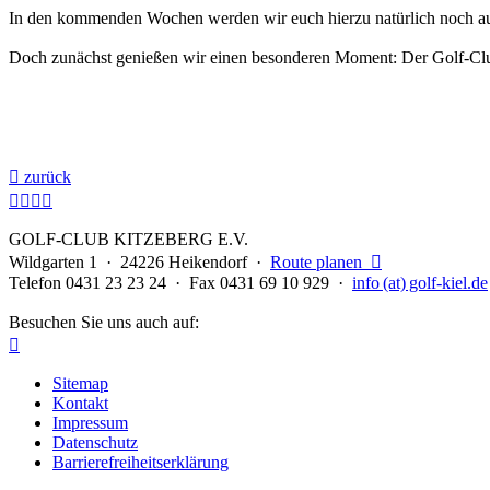
In den kommenden Wochen werden wir euch hierzu natürlich noch aus
Doch zunächst genießen wir einen besonderen Moment: Der Golf-Clu

zurück




GOLF-CLUB KITZEBERG E.V.
Wildgarten 1 · 24226 Heikendorf ·
Route planen

Telefon 0431 23 23 24 · Fax 0431 69 10 929 ·
info (at) golf-kiel.de
Besuchen Sie uns auch auf:

Sitemap
Kontakt
Impressum
Datenschutz
Barrierefreiheitserklärung