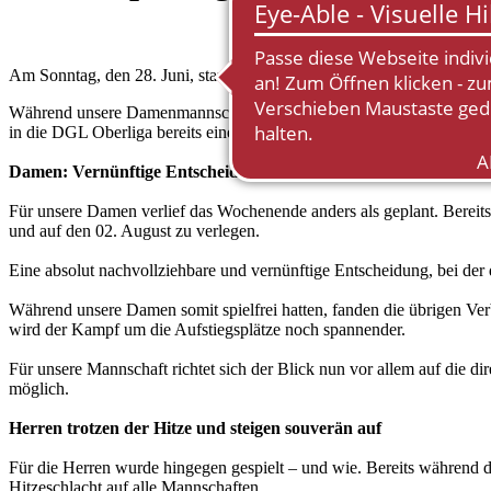
Am Sonntag, den 28. Juni, stand bereits der vierte und damit vorle
Während unsere Damenmannschaft im GC Brodauer Mühle weitere Sch
in die DGL Oberliga bereits einen Spieltag vor Saisonende perfekt z
Damen: Vernünftige Entscheidung aufgrund der Hitze
Für unsere Damen verlief das Wochenende anders als geplant. Berei
und auf den 02. August zu verlegen.
Eine absolut nachvollziehbare und vernünftige Entscheidung, bei der 
Während unsere Damen somit spielfrei hatten, fanden die übrigen Ve
wird der Kampf um die Aufstiegsplätze noch spannender.
Für unsere Mannschaft richtet sich der Blick nun vor allem auf die d
möglich.
Herren trotzen der Hitze und steigen souverän auf
Für die Herren wurde hingegen gespielt – und wie. Bereits während 
Hitzeschlacht auf alle Mannschaften.