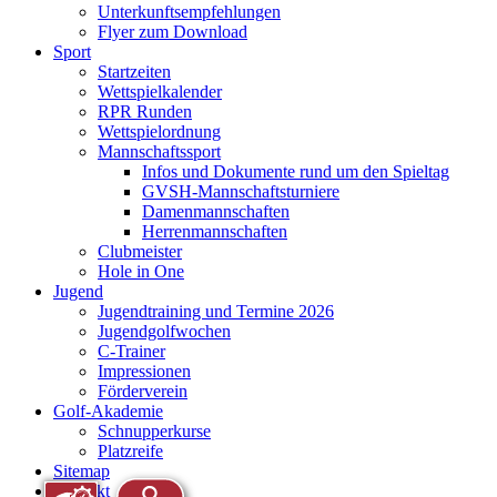
Unterkunftsempfehlungen
Flyer zum Download
Sport
Startzeiten
Wettspielkalender
RPR Runden
Wettspielordnung
Mannschaftssport
Infos und Dokumente rund um den Spieltag
GVSH-Mannschaftsturniere
Damenmannschaften
Herrenmannschaften
Clubmeister
Hole in One
Jugend
Jugendtraining und Termine 2026
Jugendgolfwochen
C-Trainer
Impressionen
Förderverein
Golf-Akademie
Schnupperkurse
Platzreife
Sitemap
Kontakt