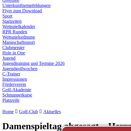
Greenfee
Unterkunftsempfehlungen
Flyer zum Download
Sport
Startzeiten
Wettspielkalender
RPR Runden
Wettspielordnung
Mannschaftssport
Clubmeister
Hole in One
Jugend
Jugendtraining und Termine 2026
Jugendgolfwochen
C-Trainer
Impressionen
Förderverein
Golf-Akademie
Schnupperkurse
Platzreife
Home

Golf-Club

Aktuelles
Damenspieltag abgesagt – Herre