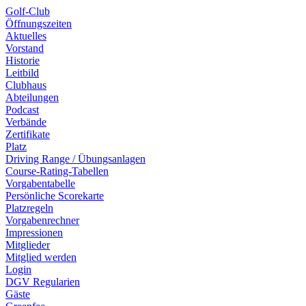
Golf-Club
Öffnungszeiten
Aktuelles
Vorstand
Historie
Leitbild
Clubhaus
Abteilungen
Podcast
Verbände
Zertifikate
Platz
Driving Range / Übungsanlagen
Course-Rating-Tabellen
Vorgabentabelle
Persönliche Scorekarte
Platzregeln
Vorgabenrechner
Impressionen
Mitglieder
Mitglied werden
Login
DGV Regularien
Gäste