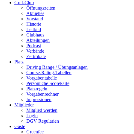
Golf-Club
Öffnungszeiten
Aktuelles
Vorstand
Historie
Leitbild
Clubhaus
Abteilungen
Podcast
Verbände
Zertifikate
Platz
Driving Range / Übungsanlagen
Course-Rating-Tabellen
Vorgabentabelle
Persönliche Scorekarte
Platzregeln
Vorgabenrechner
Impressionen
Mitglieder
Mitglied werden
Login
DGV Regularien
Gäste
Greenfee