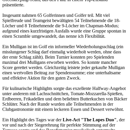
präsentierte.
Insgesamt nahmen 65 Golferinnen und Golfer teil. Mit viel
Spielfreude und Teamgeist bewältigten 54 Teilnehmende die 18-
Löcher und 8 Teilnehmende die 9-Löcher im Chapman-Modus;
aufgrund eines kurzfristigen Ausfalls wurde eine Gruppe spontan in
einen Scramble umgewandelt, das nenne ich Flexibilität.
Ein Mulligan ist im Golf ein informeller Wiederholungsschlag (ein
misslungener Schlag darf einmalig wiederholt werden, ohne dass
der erste Schlag zählt). Beim Turnier konnten pro Spielenden
maximal drei Mulligans erworben werden. So konnte mancher
Score gerettet werden. Gleichzeitig leistete jeder gekaufte Mulligan
einen wertvollen Beitrag zur Spendensumme; eine unterhaltsame
und effektive Aktion für den guten Zweck.
Für kulinarische Highlights sorgte das exzellente Halfway-Angebot
unter anderem mit Lachsschnittchen, Tomate-Mozzarella-Spießen,
Erdbeeren, Frikadellen und dem beliebten Butterkuchen von Bäcker
Schlüter. Nach der Runde wurden alle Teilnehmenden in der
Clubgastronomie mit einem leckeren Essen und Dessert verwöhnt.
Ein Highlight des Tages war der
Live-Act "The Lopes Duo"
, der
vor und nach der Siegerehrung für perfekte Stimmung auf der