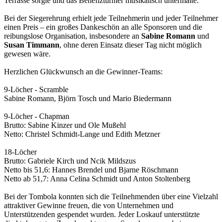
Terrasse sorgte und das Benefizturnier musikalisch untermalte.
Bei der Siegerehrung erhielt jede Teilnehmerin und jeder Teilnehmer
einen Preis – ein großes Dankeschön an alle Sponsoren und die
reibungslose Organisation, insbesondere an
Sabine Romann
und
Susan Timmann
, ohne deren Einsatz dieser Tag nicht möglich
gewesen wäre.
Herzlichen Glückwunsch an die Gewinner-Teams:
9-Löcher - Scramble
Sabine Romann, Björn Tosch und Mario Biedermann
9-Löcher - Chapman
Brutto: Sabine Kinzer und Ole Mußehl
Netto: Christel Schmidt-Lange und Edith Metzner
18-Löcher
Brutto: Gabriele Kirch und Ncik Mildszus
Netto bis 51,6: Hannes Brendel und Bjarne Röschmann
Netto ab 51,7: Anna Celina Schmidt und Anton Stoltenberg
Bei der Tombola konnten sich die Teilnehmenden über eine Vielzahl
attraktiver Gewinne freuen, die von Unternehmen und
Unterstützenden gespendet wurden. Jeder Loskauf unterstützte