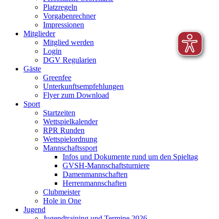
Platzregeln
Vorgabenrechner
Impressionen
Mitglieder
Mitglied werden
Login
DGV Regularien
Gäste
Greenfee
Unterkunftsempfehlungen
Flyer zum Download
Sport
Startzeiten
Wettspielkalender
RPR Runden
Wettspielordnung
Mannschaftssport
Infos und Dokumente rund um den Spieltag
GVSH-Mannschaftsturniere
Damenmannschaften
Herrenmannschaften
Clubmeister
Hole in One
Jugend
Jugendtraining und Termine 2026