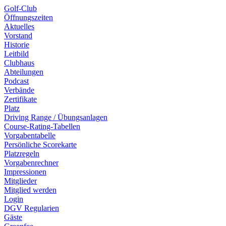
Golf-Club
Öffnungszeiten
Aktuelles
Vorstand
Historie
Leitbild
Clubhaus
Abteilungen
Podcast
Verbände
Zertifikate
Platz
Driving Range / Übungsanlagen
Course-Rating-Tabellen
Vorgabentabelle
Persönliche Scorekarte
Platzregeln
Vorgabenrechner
Impressionen
Mitglieder
Mitglied werden
Login
DGV Regularien
Gäste