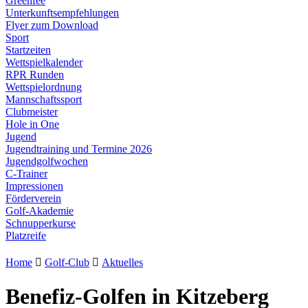
Greenfee
Unterkunftsempfehlungen
Flyer zum Download
Sport
Startzeiten
Wettspielkalender
RPR Runden
Wettspielordnung
Mannschaftssport
Clubmeister
Hole in One
Jugend
Jugendtraining und Termine 2026
Jugendgolfwochen
C-Trainer
Impressionen
Förderverein
Golf-Akademie
Schnupperkurse
Platzreife
Home

Golf-Club

Aktuelles
Benefiz-Golfen in Kitzeberg