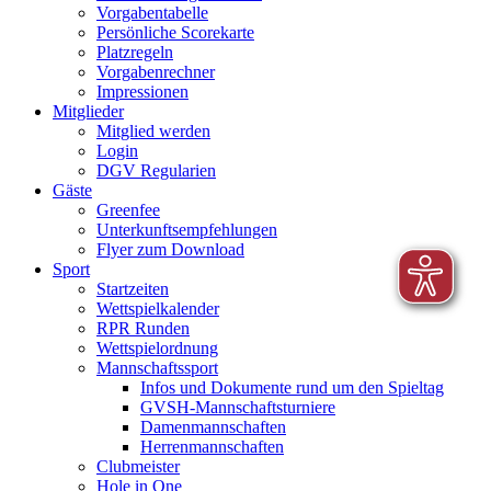
Vorgabentabelle
Persönliche Scorekarte
Platzregeln
Vorgabenrechner
Impressionen
Mitglieder
Mitglied werden
Login
DGV Regularien
Gäste
Greenfee
Unterkunftsempfehlungen
Flyer zum Download
Sport
Startzeiten
Wettspielkalender
RPR Runden
Wettspielordnung
Mannschaftssport
Infos und Dokumente rund um den Spieltag
GVSH-Mannschaftsturniere
Damenmannschaften
Herrenmannschaften
Clubmeister
Hole in One