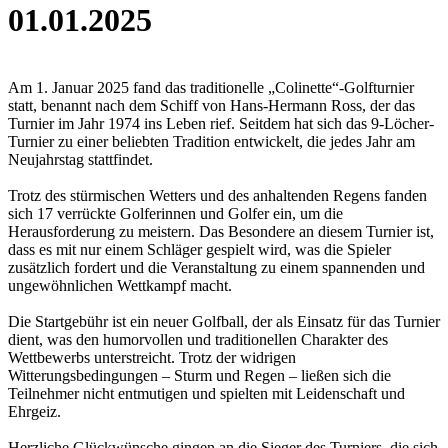
01.01.2025
Am 1. Januar 2025 fand das traditionelle „Colinette“-Golfturnier
statt, benannt nach dem Schiff von Hans-Hermann Ross, der das
Turnier im Jahr 1974 ins Leben rief. Seitdem hat sich das 9-Löcher-
Turnier zu einer beliebten Tradition entwickelt, die jedes Jahr am
Neujahrstag stattfindet.
Trotz des stürmischen Wetters und des anhaltenden Regens fanden
sich 17 verrückte Golferinnen und Golfer ein, um die
Herausforderung zu meistern. Das Besondere an diesem Turnier ist,
dass es mit nur einem Schläger gespielt wird, was die Spieler
zusätzlich fordert und die Veranstaltung zu einem spannenden und
ungewöhnlichen Wettkampf macht.
Die Startgebühr ist ein neuer Golfball, der als Einsatz für das Turnier
dient, was den humorvollen und traditionellen Charakter des
Wettbewerbs unterstreicht. Trotz der widrigen
Witterungsbedingungen – Sturm und Regen – ließen sich die
Teilnehmer nicht entmutigen und spielten mit Leidenschaft und
Ehrgeiz.
Herzliche Glückwünsche gingen an die Sieger des Turniers, die sich