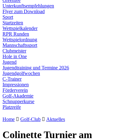
Greenfee
Unterkunftsempfehlungen
Flyer zum Download
Sport
Startzeiten
Wettspielkalender
RPR Runden
Wettspielordnung
Mannschaftssport
Clubmeister
Hole in One
Jugend
Jugendtraining und Termine 2026
Jugendgolfwochen
C-Trainer
Impressionen
Förderverein
Golf-Akademie
Schnupperkurse
Platzreife
Home

Golf-Club

Aktuelles
Colinette Turnier am