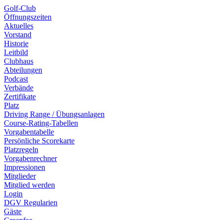
Golf-Club
Öffnungszeiten
Aktuelles
Vorstand
Historie
Leitbild
Clubhaus
Abteilungen
Podcast
Verbände
Zertifikate
Platz
Driving Range / Übungsanlagen
Course-Rating-Tabellen
Vorgabentabelle
Persönliche Scorekarte
Platzregeln
Vorgabenrechner
Impressionen
Mitglieder
Mitglied werden
Login
DGV Regularien
Gäste