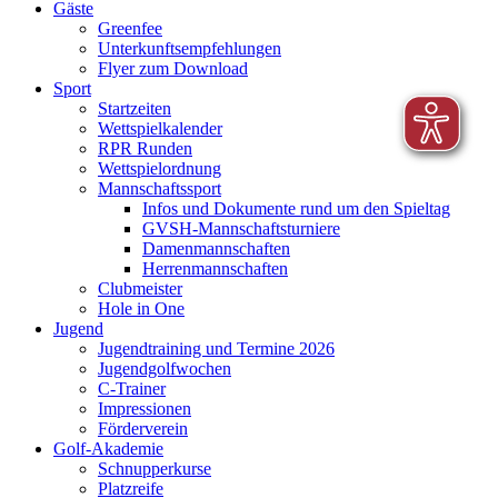
Gäste
Greenfee
Unterkunftsempfehlungen
Flyer zum Download
Sport
Startzeiten
Wettspielkalender
RPR Runden
Wettspielordnung
Mannschaftssport
Infos und Dokumente rund um den Spieltag
GVSH-Mannschaftsturniere
Damenmannschaften
Herrenmannschaften
Clubmeister
Hole in One
Jugend
Jugendtraining und Termine 2026
Jugendgolfwochen
C-Trainer
Impressionen
Förderverein
Golf-Akademie
Schnupperkurse
Platzreife