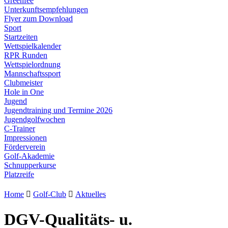
Greenfee
Unterkunftsempfehlungen
Flyer zum Download
Sport
Startzeiten
Wettspielkalender
RPR Runden
Wettspielordnung
Mannschaftssport
Clubmeister
Hole in One
Jugend
Jugendtraining und Termine 2026
Jugendgolfwochen
C-Trainer
Impressionen
Förderverein
Golf-Akademie
Schnupperkurse
Platzreife
Home

Golf-Club

Aktuelles
DGV-Qualitäts- u.