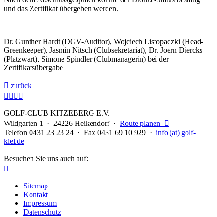
und das Zertifikat übergeben werden.
Dr. Gunther Hardt (DGV-Auditor), Wojciech Listopadzki (Head-
Greenkeeper), Jasmin Nitsch (Clubsekretariat), Dr. Joern Diercks
(Platzwart), Simone Spindler (Clubmanagerin) bei der
Zertifikatsübergabe

zurück




GOLF-CLUB KITZEBERG E.V.
Wildgarten 1 · 24226 Heikendorf ·
Route planen

Telefon 0431 23 23 24 · Fax 0431 69 10 929 ·
info (at) golf-
kiel.de
Besuchen Sie uns auch auf:

Sitemap
Kontakt
Impressum
Datenschutz