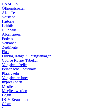
Golf-Club
Öffnungszeiten
Aktuelles
Vorstand
Historie
Leitbild
Clubhaus
Abteilungen
Podcast
Verbände
Zertifikate
Platz
Driving Range / Übungsanlagen
Course-Rating-Tabellen
Vorgabentabelle
Persönliche Scorekarte
Platzregeln
Vorgabenrechner
Impressionen
Mitglieder
Mitglied werden
Login
DGV Regularien
Gäste