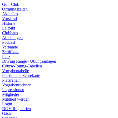
Golf-Club
Öffnungszeiten
Aktuelles
Vorstand
Historie
Leitbild
Clubhaus
Abteilungen
Podcast
Verbände
Zertifikate
Platz
Driving Range / Übungsanlagen
Course-Rating-Tabellen
Vorgabentabelle
Persönliche Scorekarte
Platzregeln
Vorgabenrechner
Impressionen
Mitglieder
Mitglied werden
Login
DGV Regularien
Gäste