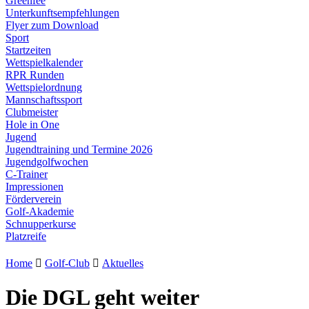
Greenfee
Unterkunftsempfehlungen
Flyer zum Download
Sport
Startzeiten
Wettspielkalender
RPR Runden
Wettspielordnung
Mannschaftssport
Clubmeister
Hole in One
Jugend
Jugendtraining und Termine 2026
Jugendgolfwochen
C-Trainer
Impressionen
Förderverein
Golf-Akademie
Schnupperkurse
Platzreife
Home

Golf-Club

Aktuelles
Die DGL geht weiter