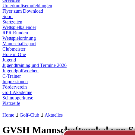
Greenfee
Unterkunftsempfehlungen
Flyer zum Download
Sport
Startzeiten
Wettspielkalender
RPR Runden
Wettspielordnung
Mannschaftssport
Clubmeister
Hole in One
Jugend
Jugendtraining und Termine 2026
Jugendgolfwochen
C-Trainer
Impressionen
Förderverein
Golf-Akademie
Schnupperkurse
Platzreife
Home

Golf-Club

Aktuelles
GVSH Mannschaftspokal von Sc