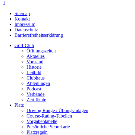

Sitemap
Kontakt
Impressum
Datenschutz
Barrierefreiheitserklärung
Golf-Club
Öffnungszeiten
Aktuelles
Vorstand
Historie
Leitbild
Clubhaus
Abteilungen
Podcast
Verbände
Zertifikate
Platz
Driving Range / Übungsanlagen
Course-Rating-Tabellen
Vorgabentabelle
Persönliche Scorekarte
Platzregeln