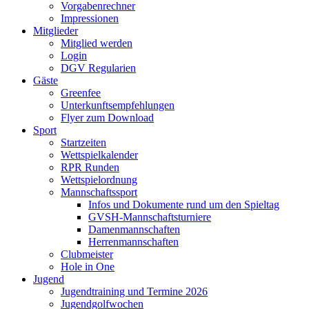
Vorgabenrechner
Impressionen
Mitglieder
Mitglied werden
Login
DGV Regularien
Gäste
Greenfee
Unterkunftsempfehlungen
Flyer zum Download
Sport
Startzeiten
Wettspielkalender
RPR Runden
Wettspielordnung
Mannschaftssport
Infos und Dokumente rund um den Spieltag
GVSH-Mannschaftsturniere
Damenmannschaften
Herrenmannschaften
Clubmeister
Hole in One
Jugend
Jugendtraining und Termine 2026
Jugendgolfwochen