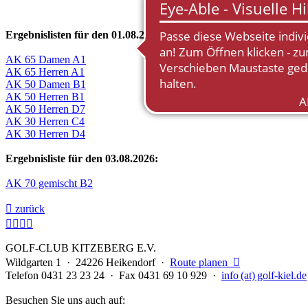
Ergebnislisten für den 01.08.2026:
AK 65 Damen A1
AK 65 Herren A1
AK 50 Damen B1
AK 50 Herren B1
AK 50 Herren D7
AK 30 Herren C4
AK 30 Herren D4
Ergebnisliste für den 03.08.2026:
AK 70 gemischt B2

zurück




GOLF-CLUB KITZEBERG E.V.
Wildgarten 1 · 24226 Heikendorf ·
Route planen

Telefon 0431 23 23 24 · Fax 0431 69 10 929 ·
info (at) golf-kiel.de
Besuchen Sie uns auch auf: