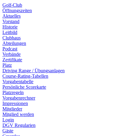
Golf-Club
Öffnungszeiten
Aktuelles
Vorstand
Historie
Leitbild
Clubhaus
Abteilungen
Podcast
Verbände
Zertifikate
Platz
Driving Range / Übungsanlagen
Course-Rating-Tabellen
Vorgabentabelle
Persönliche Scorekarte
Platzregeln
Vorgabenrechner
Impressionen
Mitglieder
Mitglied werden
Login
DGV Regularien
Gäste