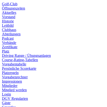
Golf-Club
Öffnungszeiten
Aktuelles
Vorstand
Historie
Leitbild
Clubhaus
Abteilungen
Podcast
Verbände
Zertifikate
Platz
Driving Range / Übungsanlagen
Course-Rating-Tabellen
Vorgabentabelle
Persönliche Scorekarte
Platzregeln
Vorgabenrechner
Impressionen
Mitglieder
Mitglied werden
Login
DGV Regularien
Gäste