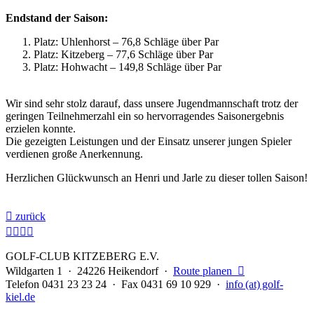
Endstand der Saison:
Platz: Uhlenhorst – 76,8 Schläge über Par
Platz: Kitzeberg – 77,6 Schläge über Par
Platz: Hohwacht – 149,8 Schläge über Par
Wir sind sehr stolz darauf, dass unsere Jugendmannschaft trotz der
geringen Teilnehmerzahl ein so hervorragendes Saisonergebnis
erzielen konnte.
Die gezeigten Leistungen und der Einsatz unserer jungen Spieler
verdienen große Anerkennung.
Herzlichen Glückwunsch an Henri und Jarle zu dieser tollen Saison!

zurück




GOLF-CLUB KITZEBERG E.V.
Wildgarten 1 · 24226 Heikendorf ·
Route planen

Telefon 0431 23 23 24 · Fax 0431 69 10 929 ·
info (at) golf-
kiel.de