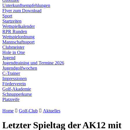
Greenfee
Unterkunftsempfehlungen
Flyer zum Download
Sport
Startzeiten
Wettspielkalender
RPR Runden
Wettspielordnung
Mannschaftssport
Clubmeister
Hole in One
Jugend
Jugendtraining und Termine 2026
Jugendgolfwochen
C-Trainer
Impressionen
Förderverein
Golf-Akademie
Schnupperkurse
Platzreife
Home

Golf-Club

Aktuelles
Letzter Spieltag der AK12 mit