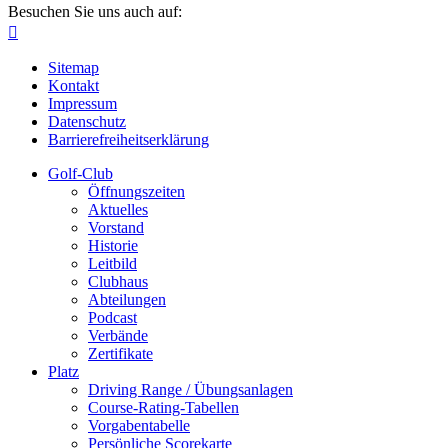
Besuchen Sie uns auch auf:

Sitemap
Kontakt
Impressum
Datenschutz
Barrierefreiheitserklärung
Golf-Club
Öffnungszeiten
Aktuelles
Vorstand
Historie
Leitbild
Clubhaus
Abteilungen
Podcast
Verbände
Zertifikate
Platz
Driving Range / Übungsanlagen
Course-Rating-Tabellen
Vorgabentabelle
Persönliche Scorekarte