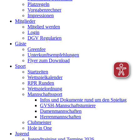
Platzregeln
Vorgabenrechner
Impressionen
Mitglieder
Mitglied werden
Login
DGV Regularien
Gäste
Greenfee
Unterkunftsempfehlungen
Flyer zum Download
Sport
Startzeiten
Wettspielkalender
RPR Runden
Wettspielordnung
Mannschaftssport
Infos und Dokumente rund um den Spieltag
GVSH-Mannschaftsturniere
Damenmannschaften
Herrenmannschaften
Clubmeister
Hole in One
Jugend
Jugendtraining und Termine 2026