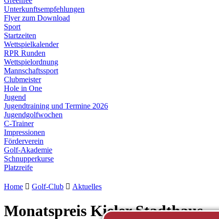
Greenfee
Unterkunftsempfehlungen
Flyer zum Download
Sport
Startzeiten
Wettspielkalender
RPR Runden
Wettspielordnung
Mannschaftssport
Clubmeister
Hole in One
Jugend
Jugendtraining und Termine 2026
Jugendgolfwochen
C-Trainer
Impressionen
Förderverein
Golf-Akademie
Schnupperkurse
Platzreife
Home

Golf-Club

Aktuelles
Monatspreis Kieler Stadthaus