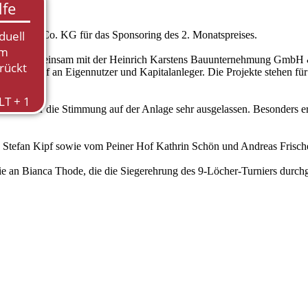
us GmbH & Co. KG für das Sponsoring des 2. Monatspreises.
nderem gemeinsam mit der Heinrich Karstens Bauunternehmung GmbH &
n Verkauf an Eigennutzer und Kapitalanleger. Die Projekte stehen fü
nd war die Stimmung auf der Anlage sehr ausgelassen. Besonders erfre
d Stefan Kipf sowie vom Peiner Hof Kathrin Schön und Andreas Frisc
ie an Bianca Thode, die die Siegerehrung des 9-Löcher-Turniers durchg