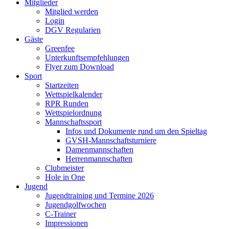
Mitglieder
Mitglied werden
Login
DGV Regularien
Gäste
Greenfee
Unterkunftsempfehlungen
Flyer zum Download
Sport
Startzeiten
Wettspielkalender
RPR Runden
Wettspielordnung
Mannschaftssport
Infos und Dokumente rund um den Spieltag
GVSH-Mannschaftsturniere
Damenmannschaften
Herrenmannschaften
Clubmeister
Hole in One
Jugend
Jugendtraining und Termine 2026
Jugendgolfwochen
C-Trainer
Impressionen