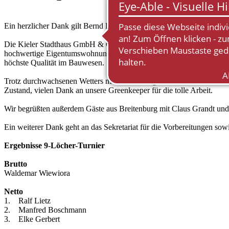
Ein herzlicher Dank gilt Bernd Hoffmeister und der Kieler Stadtha
Die Kieler Stadthaus GmbH & Co. KG entwickelt und baut unter a
hochwertige Eigentumswohnungen mit Tiefgarage zum schlüsselfertige
höchste Qualität im Bauwesen.
Trotz durchwachsenen Wetters mit kleinen Regenschauern und etwas Wi
Zustand, vielen Dank an unsere Greenkeeper für die tolle Arbeit.
Wir begrüßten außerdem Gäste aus Breitenburg mit Claus Grandt un
Ein weiterer Dank geht an das Sekretariat für die Vorbereitungen sow
Ergebnisse 9-Löcher-Turnier
Brutto
Waldemar Wiewiora
Netto
1. Ralf Lietz
2. Manfred Boschmann
3. Elke Gerbert