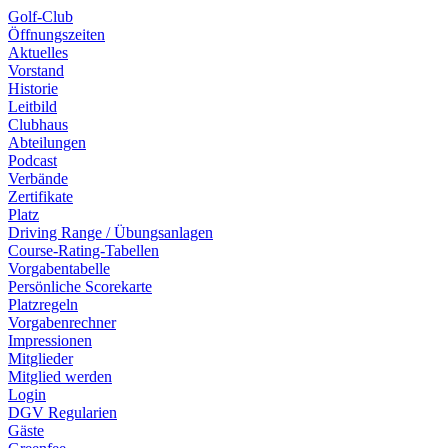
Golf-Club
Öffnungszeiten
Aktuelles
Vorstand
Historie
Leitbild
Clubhaus
Abteilungen
Podcast
Verbände
Zertifikate
Platz
Driving Range / Übungsanlagen
Course-Rating-Tabellen
Vorgabentabelle
Persönliche Scorekarte
Platzregeln
Vorgabenrechner
Impressionen
Mitglieder
Mitglied werden
Login
DGV Regularien
Gäste